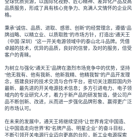
全球优质资源，以国际化视野、匠心精神、差异化产品及高
品质服务，形成了具有核心竞争力、充满人文情怀的企业风
格。
秉承“诚信、品质、进取、感恩、创新”的经营理念，遵循“品
牌战略、以精立业、以质取胜”的市场方针，打造出“通天王
（中国·深圳）”这一开关电源领域中的泰山北斗品牌。凭借
卓越的技术，优异的品质，良好的信誉，及时的服务，倍受
客户的青睐。
为树立与强化“通天王”品牌在激烈市场竞争中的优势，坚持
“他无我有、他有我新、他新我精、他精我智”的产品开发理
念，搭建良好的技术交流与合作平台，密切关注跟踪国内外
最新、最先进的开关电源技术信息；多方引进电力、电子领
域内的专业研究人才，着力于新产品的研发智造，使公司产
品不断创新、改进，从而进一步强化品牌形象、赢得更广泛
的市场认可。
在未来的发展中，通天王将继续坚持“让世界肯定中国造、
让中国造走向世界”和“名牌产品、明星企业” 的奋斗目标，
不断引领开关电源行业迈向更高的台阶，新工业电源探索