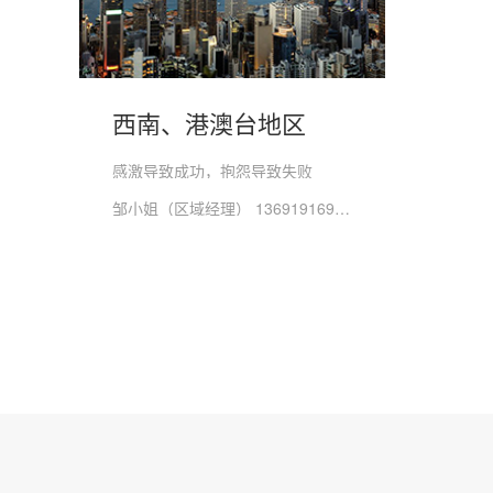
西南、港澳台地区
感激导致成功，抱怨导致失败
邹小姐（区域经理） 13691916994