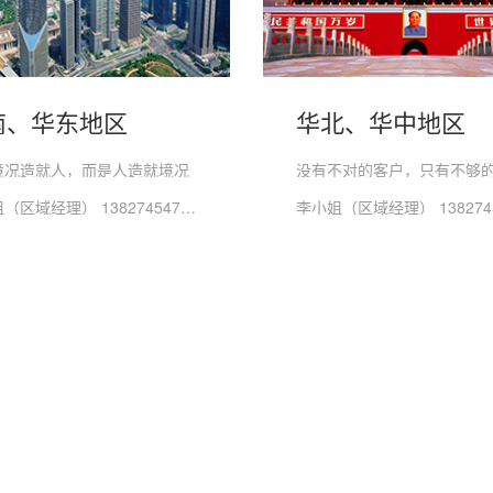
南、华东地区
华北、华中地区
境况造就人，而是人造就境况
没有不对的客户，只有不够
罗小姐（区域经理） 13827454771