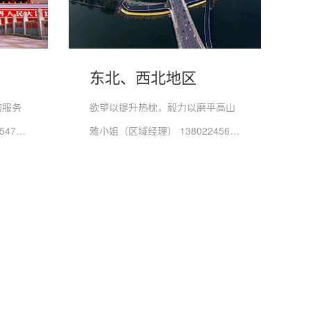
东北、西北地区
的服务
欲望以提升热枕，毅力以磨平高山
李小姐（区域经理） 13827454772
雅小姐（区域经理） 13802245651